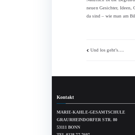
neuen Gesichter, Ideen, 
da sind – wie man am Bi
Beitragsnav
Und los geht’s….
Kontakt
MARIE-KAHLE-GESAMTSCHULE
GRAURHEINDORFER STR. 80
53111 BONN
TEL 0228 77 7607