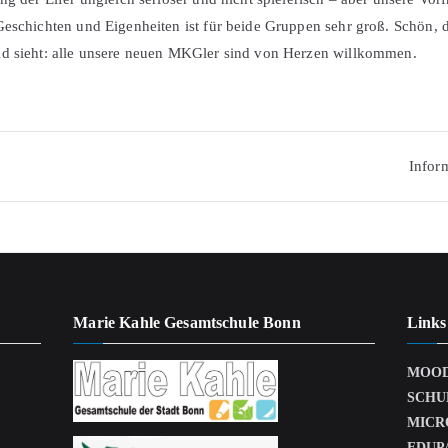
Geschichten und Eigenheiten ist für beide Gruppen sehr groß. Schön, d
ld sieht: alle unsere neuen MKGler sind von Herzen willkommen.
igation
Infor
Marie Kahle Gesamtschule Bonn
Links
MOO
SCHU
MICR
EDUP