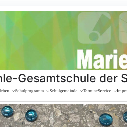
le-Gesamtschule der 
leben
Schulprogramm
Schulgemeinde
Termine
Service
Impr