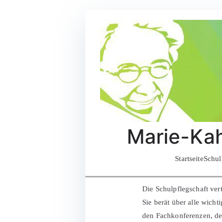
Zum
Inhalt
springen
Marie-Kah
Startseite
Schul
Die Schulpflegschaft vert
Sie berät über alle wich
den Fachkonferenzen, de