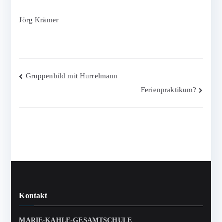
Jörg Krämer
Beitragsnavigation
Gruppenbild mit Hurrelmann
Ferienpraktikum?
Kontakt
MARIE-KAHLE-GESAMTSCHULE