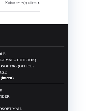
Kultur trotz(t) allem
DLE
L-EMAIL (OUTLOOK)
OSOFT365 (OFFICE)
AGE
(intern)
D
NDER
OSOFT-MAIL