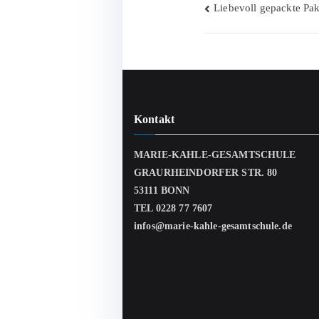
Beitragsnav
Liebevoll gepackte Pak
Kontakt
MARIE-KAHLE-GESAMTSCHULE
GRAURHEINDORFER STR. 80
53111 BONN
TEL 0228 77 7607
infos@marie-kahle-gesamtschule.de