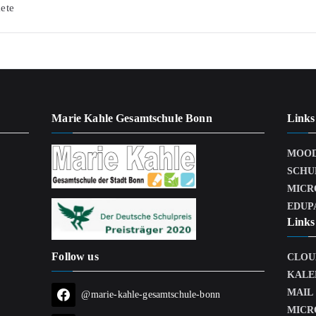
igation
ete
Marie Kahle Gesamtschule Bonn
Links
MOO
SCHU
MICR
EDUP
Links 
Follow us
CLOU
KALE
MAIL
@marie-kahle-gesamtschule-bonn
MICR