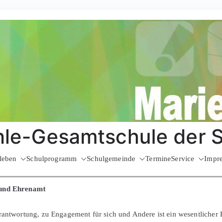
le-Gesamtschule der 
leben
Schulprogramm
Schulgemeinde
Termine
Service
Impr
 und Ehrenamt
rantwortung, zu Engagement für sich und Andere ist ein wesentlicher B