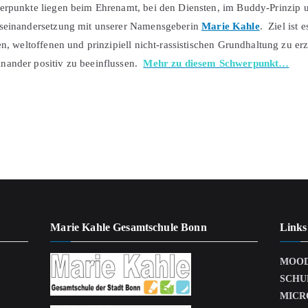
erpunkte liegen beim Ehrenamt, bei den Diensten, im Buddy-Prinzip u
useinandersetzung mit unserer Namensgeberin
Marie Kahle
. Ziel ist 
ten, weltoffenen und prinzipiell nicht-rassistischen Grundhaltung zu e
nander positiv zu beeinflussen.
Mehr zu diesem Schwerpunkt…
Marie Kahle Gesamtschule Bonn
Links
MOO
SCHU
MICR