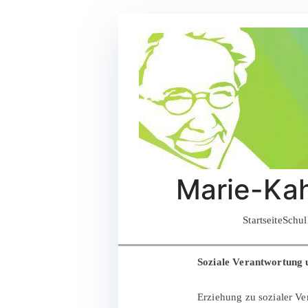
Zum
Inhalt
springen
Marie-Kah
Startseite
Schul
Soziale Verantwortung
Erziehung zu sozialer Ve