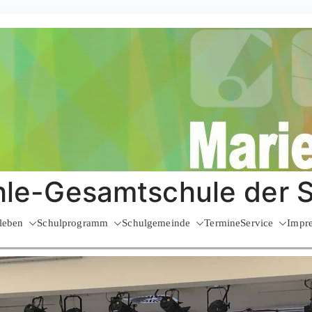
le-Gesamtschule der 
leben
Schulprogramm
Schulgemeinde
Termine
Service
Impr