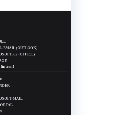
DLE
L-EMAIL (OUTLOOK)
OSOFT365 (OFFICE)
AGE
(intern)
D
NDER
OSOFT-MAIL
PORTAL
N