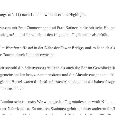
angsstufe 11) nach London war ein echtes Highlight.
einsam mit Frau Zimmermann und Frau Kaßner in die britische Haupt
ude groß – und sie wurde in den folgenden Tagen mehr als erfüllt.
r im
Wombat’s Hostel
in der Nähe der Tower Bridge, und es hat sich als
e Touren durch London erwiesen.
 wir sowohl die Selbstversorgerküche als auch die Bar im Gewölbekell
 gemeinsam kochen, zusammensitzen und die Abende entspannt auskli
ht im Hostel waren die beiden besten Abende, denn wir haben festgeste
nter uns haben.
 London sehr intensiv. Wir waren jeden Tag mindestens zwölf Kilome
chster Nähe kennen. Zu unseren Stationen gehörten unter anderem die