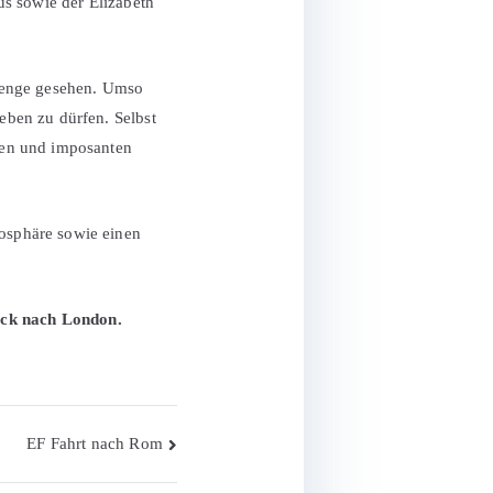
us sowie der Elizabeth
 Menge gesehen. Umso
ben zu dürfen. Selbst
gen und imposanten
osphäre sowie einen
ück nach London.
EF Fahrt nach Rom