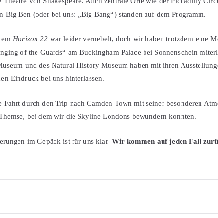
Theatre von Shakespeare. Auch zentrale Orte wie der Piccadilly Circ
 Big Ben (oder bei uns: „Big Bang“) standen auf dem Programm.
 dem
Horizon 22
war leider vernebelt, doch wir haben trotzdem eine
anging of the Guards“ am Buckingham Palace bei Sonnenschein miterle
 Museum und des Natural History Museum haben mit ihren Ausstellun
n Eindruck bei uns hinterlassen.
 Fahrt durch den Trip nach Camden Town mit seiner besonderen Atm
 Themse, bei dem wir die Skyline Londons bewundern konnten.
erungen im Gepäck ist für uns klar:
Wir kommen auf jeden Fall zur
igation