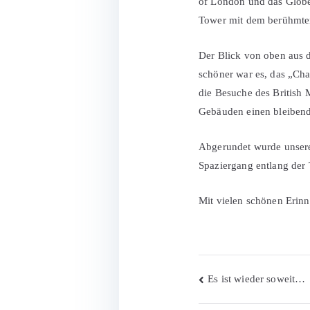
of London und das Globe 
Tower mit dem berühmten
Der Blick von oben aus
schöner war es, das „Ch
die Besuche des British
Gebäuden einen bleibende
Abgerundet wurde unsere
Spaziergang entlang der
Mit vielen schönen Erinn
Beitragsnav
Es ist wieder soweit…